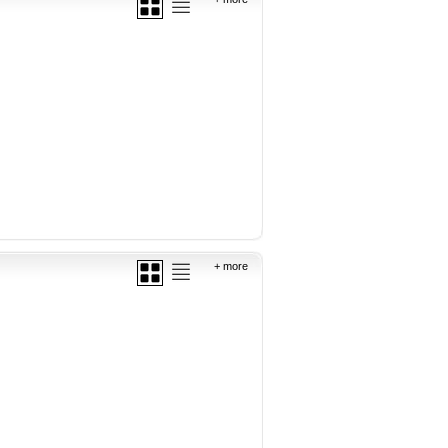
+ more