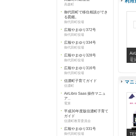
利用
高森町
御代田町で移住相談ができ
る図鑑。
御代田町役場
広報やまゆり372号
御代田町役場
広報やまゆり334号
御代田町役場
Air
広報やまゆり328号
用
電
御代田町役場
広報やまゆり316号
御代田町役場
信濃町子育てガイド
マニ
信濃町
AirLibro Saas 操作マニュ
ア...
電算
平成30年度版信濃町子育て
ガイド
信濃町教育委員会
広報やまゆり331号
御代田町役場
TE