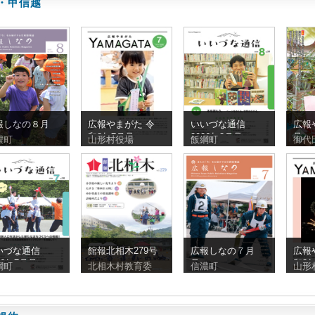
・甲信越
報しなの８月
広報やまがた 令
いいづな通信
広報
和8年7月号
2026年8月号
号
濃町
山形村役場
飯綱町
御代
いづな通信
館報北相木279号
広報しなの７月
広報
26年7月号
号
和8
綱町
北相木村教育委
信濃町
山形