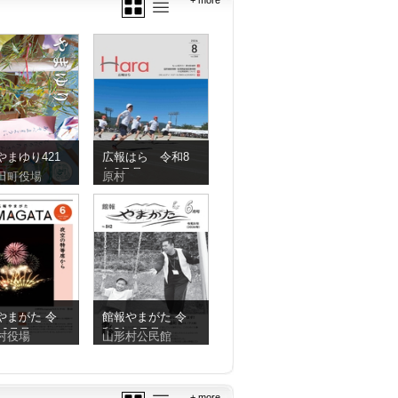
+ more
やまゆり421
広報はら 令和8
年8月号
田町役場
原村
やまがた 令
館報やまがた 令
年6月号
和8年6月号
村役場
山形村公民館
+ more