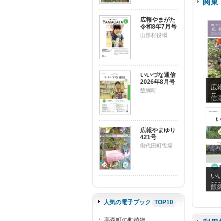
関東
広報やまがた
令和8年7月号
山形村役場
いいづな通信
2026年8月号
広
飯綱町
号
信
広報やまゆり
421号
御代田町役場
い
20
飯
人気の電子ブック
TOP10
高森町の動植物