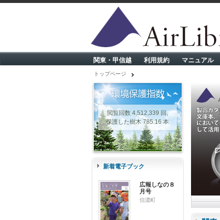
関東・甲信越
利用規約
マニュアル
トップページ
閲覧回数 4,512,339 回,
保護した樹木 785.16 本
新着電子ブック
広報しなの８
月号
信濃町