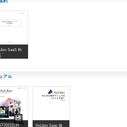
規約
Libro SaaS 利
規約
算
ュアル
ST20211130
AirLibro Saas 操