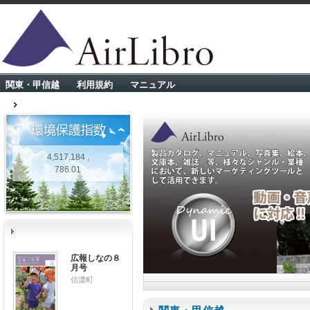
関東・甲信越
利用規約
マニュアル
4,517,184 ,
786.01
広報しなの８
月号
信濃町