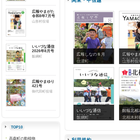
関東・甲信越
広報やまがた
令和8年7月号
山形村役場
いいづな通信
2026年8月号
広報しなの８月
広報やま
飯綱町
号
和8年7月
信濃町
山形村役
広報やまゆり
421号
御代田町役場
いいづな通信
館報北相木
2026年7月号
飯綱町
北相木村
TOP10
高森町の動植物
利用規約