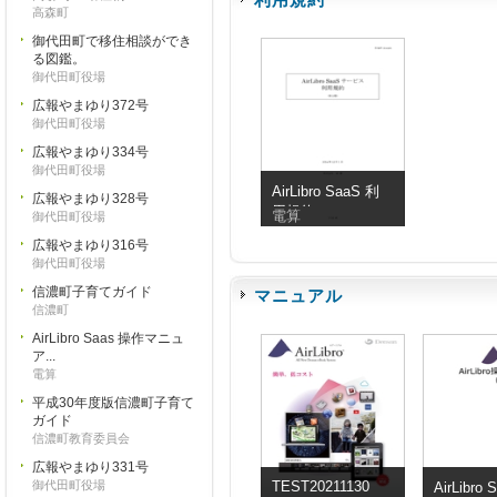
高森町
御代田町で移住相談ができ
る図鑑。
御代田町役場
広報やまゆり372号
御代田町役場
広報やまゆり334号
御代田町役場
AirLibro SaaS 利
広報やまゆり328号
用規約
電算
御代田町役場
広報やまゆり316号
御代田町役場
信濃町子育てガイド
マニュアル
信濃町
AirLibro Saas 操作マニュ
ア...
電算
平成30年度版信濃町子育て
ガイド
信濃町教育委員会
広報やまゆり331号
御代田町役場
TEST20211130
AirLibro 