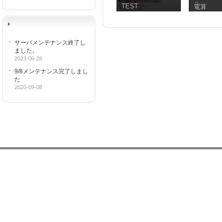
作マニュア
TEST
電算
サーバメンテナンス終了し
ました。
2023-06-28
9/8メンテナンス完了しまし
た
2020-09-08