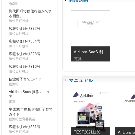
高森町
御代田町で移住相談ができ
る図鑑。
御代田町役場
広報やまゆり372号
御代田町役場
広報やまゆり334号
御代田町役場
AirLibro SaaS 利
広報やまゆり328号
用規約
電算
御代田町役場
広報やまゆり316号
御代田町役場
信濃町子育てガイド
マニュアル
信濃町
AirLibro Saas 操作マニュ
ア...
電算
平成30年度版信濃町子育て
ガイド
信濃町教育委員会
広報やまゆり331号
御代田町役場
TEST20211130
AirLibro 