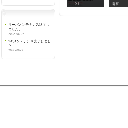
作マニュア
TEST
電算
サーバメンテナンス終了し
ました。
2023-06-28
9/8メンテナンス完了しまし
た
2020-09-08