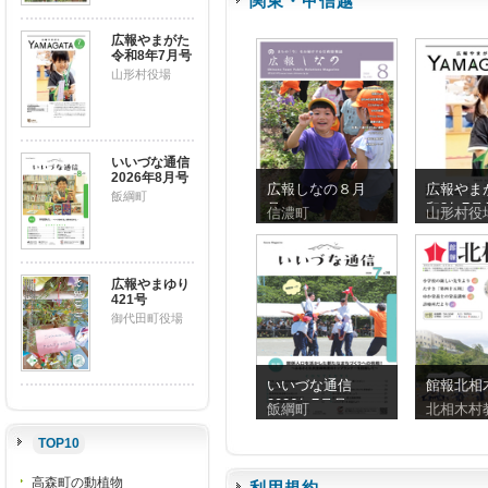
関東・甲信越
広報やまがた
令和8年7月号
山形村役場
いいづな通信
2026年8月号
広報しなの８月
広報やま
飯綱町
号
和8年7月
信濃町
山形村役
広報やまゆり
421号
御代田町役場
いいづな通信
館報北相木
2026年7月号
飯綱町
北相木村
TOP10
高森町の動植物
利用規約