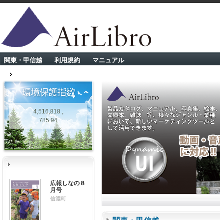
関東・甲信越
利用規約
マニュアル
4,516,818 ,
785.94
広報しなの８
月号
信濃町