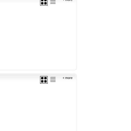
+ more