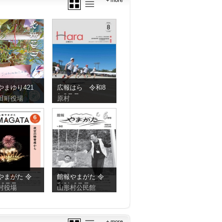
+ more
やまゆり421
広報はら 令和8
年8月号
田町役場
原村
やまがた 令
館報やまがた 令
年6月号
和8年6月号
村役場
山形村公民館
+ more