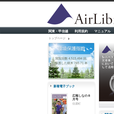
関東・甲信越
利用規約
マニュアル
トップページ
閲覧回数 4,515,494 回,
保護した樹木 785.71 本
新着電子ブック
広報しなの８
月号
信濃町