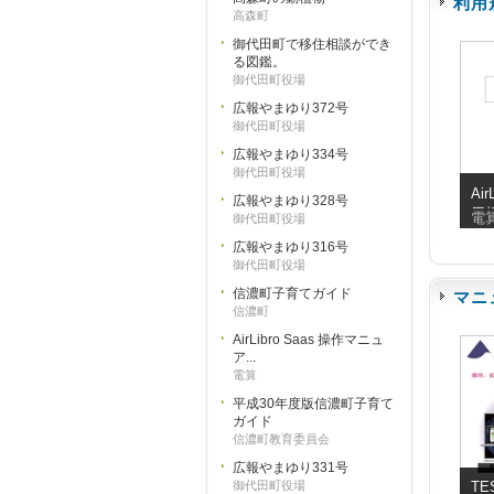
利用
高森町
御代田町で移住相談ができ
る図鑑。
御代田町役場
広報やまゆり372号
御代田町役場
広報やまゆり334号
御代田町役場
Air
広報やまゆり328号
用
電
御代田町役場
広報やまゆり316号
御代田町役場
信濃町子育てガイド
マニ
信濃町
AirLibro Saas 操作マニュ
ア...
電算
平成30年度版信濃町子育て
ガイド
信濃町教育委員会
広報やまゆり331号
御代田町役場
TE