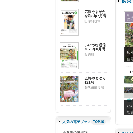
関東
広報やまがた
令和8年7月号
山形村役場
いいづな通信
2026年8月号
広
飯綱町
号
信
広報やまゆり
421号
御代田町役場
い
20
飯
人気の電子ブック
TOP10
高森町の動植物