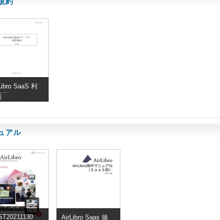
規約
Libro SaaS 利
規約
算
ュアル
ST20211130
AirLibro Saas 操