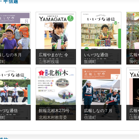
・甲信越
報しなの８月
広報やまがた 令
いいづな通信
広報
和8年7月号
2026年8月号
号
濃町
山形村役場
飯綱町
御代
いづな通信
館報北相木279号
広報しなの７月
広報
26年7月号
号
和8
綱町
北相木村教育委
信濃町
山形